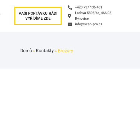
+420 737 136 461
Ladova 5395/4a, 466 05
VAŠI POPTÁVKU RÁDI
Í
VYŘÍDÍME ZDE
Rýnovice
info@scan-pro.cz
Domů
»
Kontakty
»
Brožury