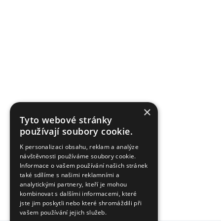
×
Tyto webové stránky
používají soubory cookie.
K personalizaci obsahu, reklam a analýze
návštěvnosti používáme soubory cookie.
Informace o vašem používání našich stránek
také sdílíme s našimi reklamními a
analytickými partnery, kteří je mohou
kombinovat s dalšími informacemi, které
jste jim poskytli nebo které shromáždili při
vašem používání jejich služeb.